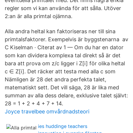
eventuella primtalet med. Det finns några enkla
regler som vi kan använda för att sålla. Utöver
2:an är alla primtal ojämna.
Alla andra heltal kan faktoriseras ner till sina
primtalsfaktorer. Exempelvis är byggstenarna av
C Kiselman · Citerat av 1 — Om du har en dator
som kan dividera komplexa tal direkt så är det
bara att prova om z/c ligger i Z[i] för olika heltal
c ∈ Z[i]. Det räcker att testa med alla c som
Nämligen är 28 det andra perfekta talet,
matematiskt sett. Det vill säga, 28 är lika med
summan av alla dess delare, exklusive talet självt:
28 = 1 + 2 + 4 + 7 + 14.
Joyce travelbee omvårdnadsteori
ies huddinge teachers