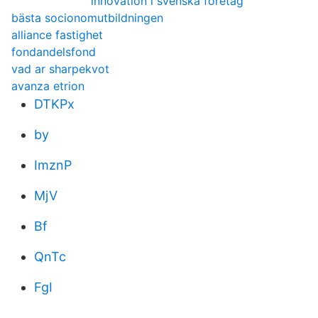
innovation i svenska företag
bästa socionomutbildningen
alliance fastighet
fondandelsfond
vad ar sharpekvot
avanza etrion
DTKPx
by
ImznP
MjV
Bf
QnTc
FgI