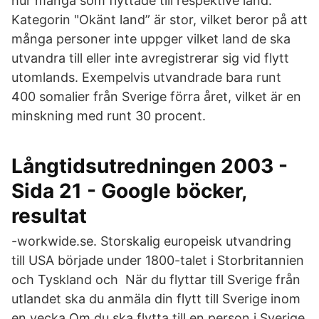
hur många som flyttade till respektive land.
Kategorin "Okänt land” är stor, vilket beror på att
många personer inte uppger vilket land de ska
utvandra till eller inte avregistrerar sig vid flytt
utomlands. Exempelvis utvandrade bara runt
400 somalier från Sverige förra året, vilket är en
minskning med runt 30 procent.
Långtidsutredningen 2003 -
Sida 21 - Google böcker,
resultat
-workwide.se. Storskalig europeisk utvandring
till USA började under 1800-talet i Storbritannien
och Tyskland och När du flyttar till Sverige från
utlandet ska du anmäla din flytt till Sverige inom
en vecka Om du ska flytta till en person i Sverige