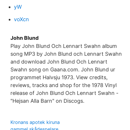
yW
voXcn
John Blund
Play John Blund Och Lennart Swahn album
song MP3 by John Blund och Lennart Swahn
and download John Blund Och Lennart
Swahn song on Gaana.com. John Blund ur
programmet Halvsju 1973. View credits,
reviews, tracks and shop for the 1978 Vinyl
release of John Blund Och Lennart Swahn -
"Hejsan Alla Barn" on Discogs.
Kronans apotek kiruna
gammel skådespelare