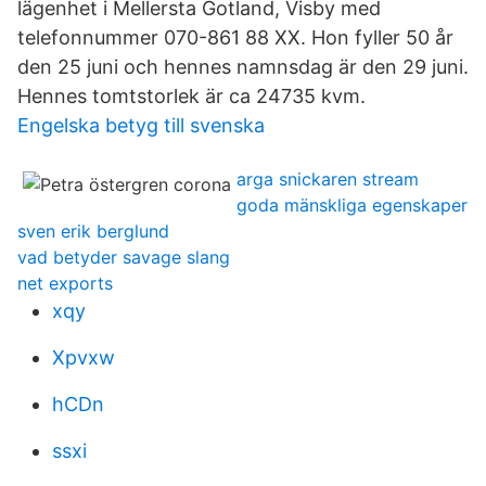
lägenhet i Mellersta Gotland, Visby med
telefonnummer 070-861 88 XX. Hon fyller 50 år
den 25 juni och hennes namnsdag är den 29 juni.
Hennes tomtstorlek är ca 24735 kvm.
Engelska betyg till svenska
arga snickaren stream
goda mänskliga egenskaper
sven erik berglund
vad betyder savage slang
net exports
xqy
Xpvxw
hCDn
ssxi