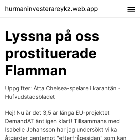
hurmaninvesterareykz.web.app
Lyssna på oss
prostituerade
Flamman
Uppgifter: Åtta Chelsea-spelare i karantän -
Hufvudstadsbladet
Hej! Nu är det 3,5 år långa EU-projektet
DemandAT äntligen klart! Tillsammans med
Isabelle Johansson har jag undersökt vilka
åtgärder gentemot "efterfrågesidan" som kan