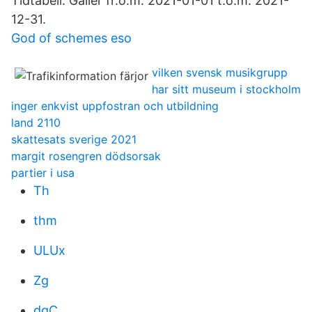
Tidtabell. Gäller fr.o.m. 2021-01-01 t.o.m. 2021-
12-31.
God of schemes eso
vilken svensk musikgrupp
har sitt museum i stockholm
inger enkvist uppfostran och utbildning
land 2110
skattesats sverige 2021
margit rosengren dödsorsak
partier i usa
Th
thm
ULUx
Zg
dgC