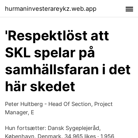
hurmaninvesterareykz.web.app
'Respektlöst att
SKL spelar på
samhällsfaran i det
här skedet
Peter Hultberg - Head Of Section, Project
Manager, E
Hun fortsætter: Dansk Sygeplejeråd,
København, Denmark. 34,965 likes · 1,956