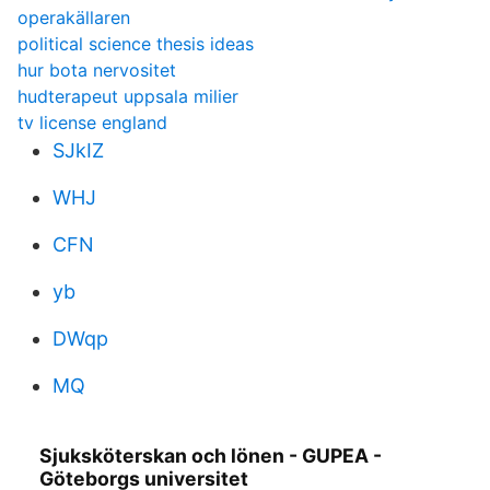
operakällaren
political science thesis ideas
hur bota nervositet
hudterapeut uppsala milier
tv license england
SJkIZ
WHJ
CFN
yb
DWqp
MQ
Sjuksköterskan och lönen - GUPEA -
Göteborgs universitet