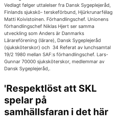
Vedlagt følger uttalelser fra Dansk Sygeplejeråd,
Finlands sjukskö- terskeförbund, Hjürkrunarfélag
Matti Koivistoinen. Förhandlingschef. Unionens
förhandlingschef Niklas Hjert ser samma
utveckling som Anders är Danmarks
Lärareförening (lärare), Dansk Sygeplejeråd
(sjuksköterskor) och 34 Referat av lunchsamtal
19/2 1980 mellan SAF:s förhandlingschef. Lars-
Gunnar 70000 sjuksköterskor, medlemmar av
Dansk Sygeplejeråd,.
'Respektlöst att SKL
spelar på
samhällsfaran i det här